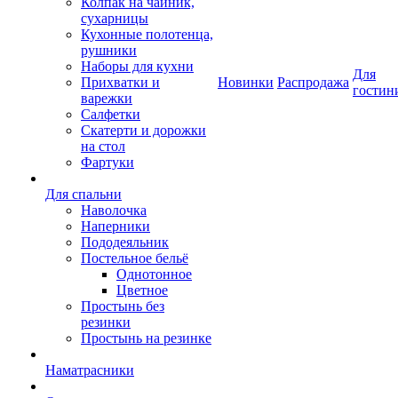
Колпак на чайник,
сухарницы
Кухонные полотенца,
рушники
Наборы для кухни
Для
Прихватки и
Новинки
Распродажа
гостин
варежки
Салфетки
Скатерти и дорожки
на стол
Фартуки
Для спальни
Наволочка
Наперники
Пододеяльник
Постельное бельё
Однотонное
Цветное
Простынь без
резинки
Простынь на резинке
Наматрасники