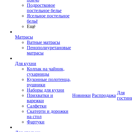
Подростковое
постельное белье
Ясельное постельное
бельё
Ещё
Матрасы
Ватные матрасы
Пенополиуретановые
матрасы
Для кухни
Колпак на чайник,
сухарницы
Кухонные полотенца,
рушники
Наборы для кухни
Для
Прихватки и
Новинки
Распродажа
гостин
варежки
Салфетки
Скатерти и дорожки
на стол
Фартуки