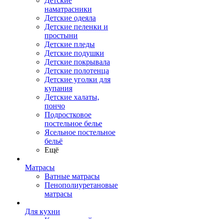
Детские
наматрасники
Детские одеяла
Детские пеленки и
простыни
Детские пледы
Детские подушки
Детские покрывала
Детские полотенца
Детские уголки для
купания
Детские халаты,
пончо
Подростковое
постельное белье
Ясельное постельное
бельё
Ещё
Матрасы
Ватные матрасы
Пенополиуретановые
матрасы
Для кухни