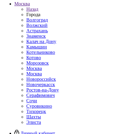
Москва
Назад
Города
Волгоград
Волжский
Астрахань
Знаменск
Калач на Дону
Камышин
Котельниково
Котово
Морозовск
Москва
Москва
Новороссийск
Новочеркасск
Ростов-на-Дону
Серафимович
Сочи
Суровикино
Тихорецк
Шахты
Элиста
Личный кабинет