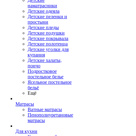
Детские
наматрасники
Детские одеяла
Детские пеленки и
простыни
Детские пледы
Детские подушки
Детские покрывала
Детские полотенца
Детские уголки для
купания
Детские халаты,
пончо
Подростковое
постельное белье
Ясельное постельное
бельё
Ещё
Матрасы
Ватные матрасы
Пенополиуретановые
матрасы
Для кухни