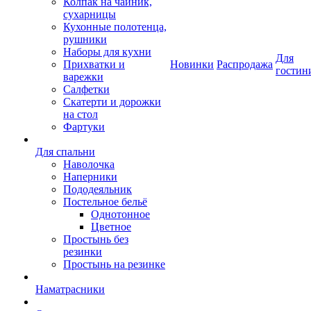
Колпак на чайник,
сухарницы
Кухонные полотенца,
рушники
Наборы для кухни
Для
Прихватки и
Новинки
Распродажа
гостин
варежки
Салфетки
Скатерти и дорожки
на стол
Фартуки
Для спальни
Наволочка
Наперники
Пододеяльник
Постельное бельё
Однотонное
Цветное
Простынь без
резинки
Простынь на резинке
Наматрасники