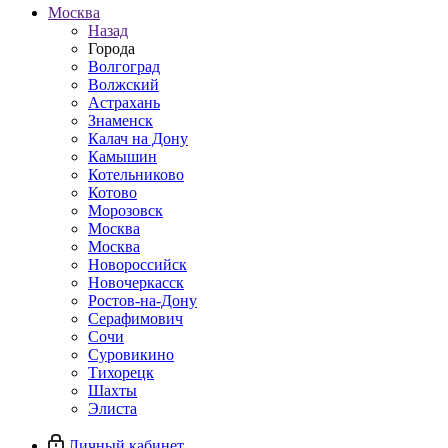
Москва
Назад
Города
Волгоград
Волжский
Астрахань
Знаменск
Калач на Дону
Камышин
Котельниково
Котово
Морозовск
Москва
Москва
Новороссийск
Новочеркасск
Ростов-на-Дону
Серафимович
Сочи
Суровикино
Тихорецк
Шахты
Элиста
Личный кабинет