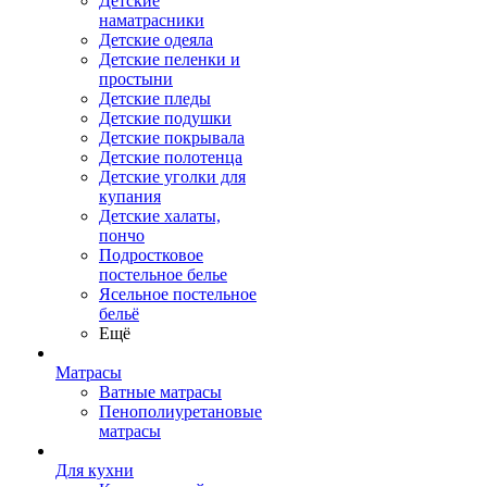
Детские
наматрасники
Детские одеяла
Детские пеленки и
простыни
Детские пледы
Детские подушки
Детские покрывала
Детские полотенца
Детские уголки для
купания
Детские халаты,
пончо
Подростковое
постельное белье
Ясельное постельное
бельё
Ещё
Матрасы
Ватные матрасы
Пенополиуретановые
матрасы
Для кухни