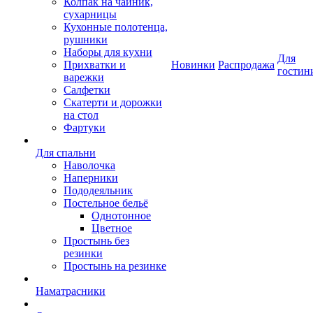
Колпак на чайник,
сухарницы
Кухонные полотенца,
рушники
Наборы для кухни
Для
Прихватки и
Новинки
Распродажа
гостин
варежки
Салфетки
Скатерти и дорожки
на стол
Фартуки
Для спальни
Наволочка
Наперники
Пододеяльник
Постельное бельё
Однотонное
Цветное
Простынь без
резинки
Простынь на резинке
Наматрасники