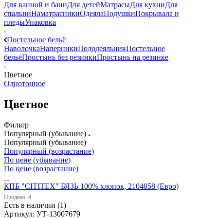
Для ванной и бани
Для детей
Матрасы
Для кухни
Для
спальни
Наматрасники
Одеяла
Подушки
Покрывала и
пледы
Упаковка
-
Постельное бельё
Наволочка
Наперники
Пододеяльник
Постельное
бельё
Простынь без резинки
Простынь на резинке
-
Цветное
Однотонное
Цветное
Фильтр
Популярный (убывание)
Популярный (убывание)
Популярный (возрастание)
По цене (убывание)
По цене (возрастание)
КПБ "CITITEX" БЯЗЬ 100% хлопок, 2104058 (Евро)
Продано: 4
Есть в наличии (1)
Артикул: УТ-13007679