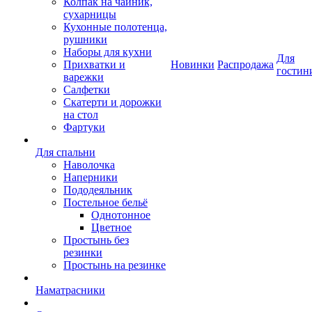
Колпак на чайник,
сухарницы
Кухонные полотенца,
рушники
Наборы для кухни
Для
Прихватки и
Новинки
Распродажа
гостин
варежки
Салфетки
Скатерти и дорожки
на стол
Фартуки
Для спальни
Наволочка
Наперники
Пододеяльник
Постельное бельё
Однотонное
Цветное
Простынь без
резинки
Простынь на резинке
Наматрасники