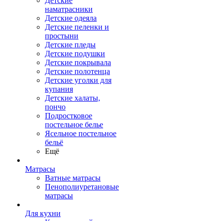
Детские
наматрасники
Детские одеяла
Детские пеленки и
простыни
Детские пледы
Детские подушки
Детские покрывала
Детские полотенца
Детские уголки для
купания
Детские халаты,
пончо
Подростковое
постельное белье
Ясельное постельное
бельё
Ещё
Матрасы
Ватные матрасы
Пенополиуретановые
матрасы
Для кухни