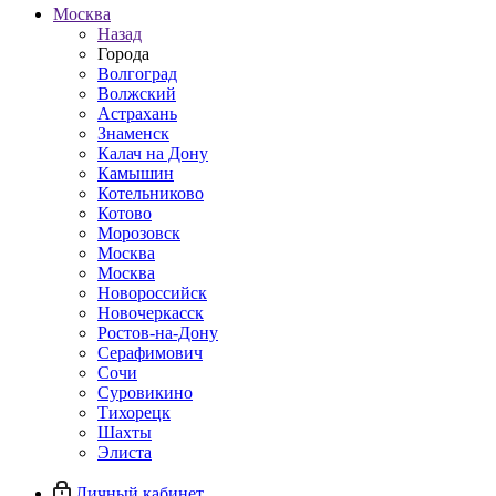
Москва
Назад
Города
Волгоград
Волжский
Астрахань
Знаменск
Калач на Дону
Камышин
Котельниково
Котово
Морозовск
Москва
Москва
Новороссийск
Новочеркасск
Ростов-на-Дону
Серафимович
Сочи
Суровикино
Тихорецк
Шахты
Элиста
Личный кабинет